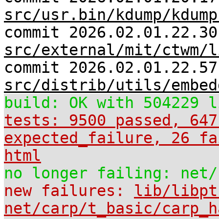
src/usr.bin/kdump/kdump
commit 2026.02.01.22.30
src/external/mit/ctwm/l
commit 2026.02.01.22.57
src/distrib/utils/embed
build: OK with 504229 l
tests: 9500 passed, 647
expected_failure, 26 fa
html
no longer failing: net/
new failures:
lib/libpt
net/carp/t_basic/carp_h