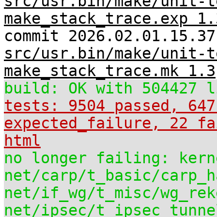
src/usr.bin/make/unit-t
make_stack_trace.exp 1.
commit 2026.02.01.15.37
src/usr.bin/make/unit-t
make_stack_trace.mk 1.3
build: OK with 504427 l
tests: 9504 passed, 647
expected_failure, 22 fa
html
no longer failing: kern
net/carp/t_basic/carp_h
net/if_wg/t_misc/wg_rek
net/ipsec/t_ipsec_tunne