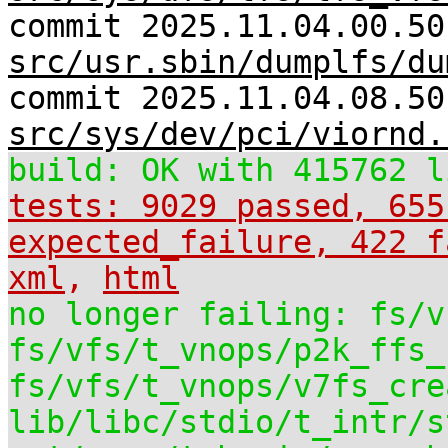
commit 2025.11.04.00.50
src/usr.sbin/dumplfs/du
commit 2025.11.04.08.50
src/sys/dev/pci/viornd.
build: OK with 415762 l
tests: 9029 passed, 655
expected_failure, 422 f
xml
,
html
no longer failing: fs/v
fs/vfs/t_vnops/p2k_ffs_
fs/vfs/t_vnops/v7fs_cre
lib/libc/stdio/t_intr/s