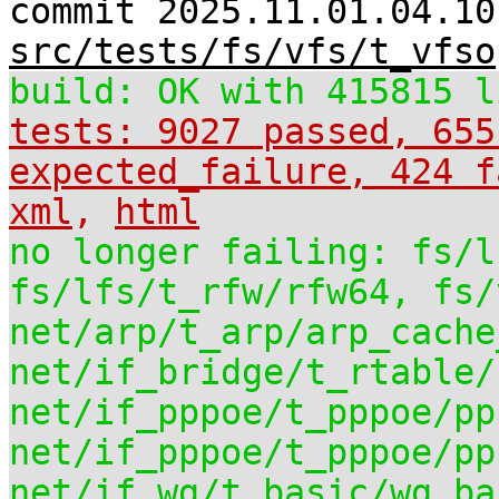
commit 2025.11.01.04.10
src/tests/fs/vfs/t_vfso
build: OK with 415815 l
tests: 9027 passed, 655
expected_failure, 424 f
xml
,
html
no longer failing: fs/l
fs/lfs/t_rfw/rfw64, fs/
net/arp/t_arp/arp_cache
net/if_bridge/t_rtable/
net/if_pppoe/t_pppoe/pp
net/if_pppoe/t_pppoe/pp
net/if_wg/t_basic/wg_ba