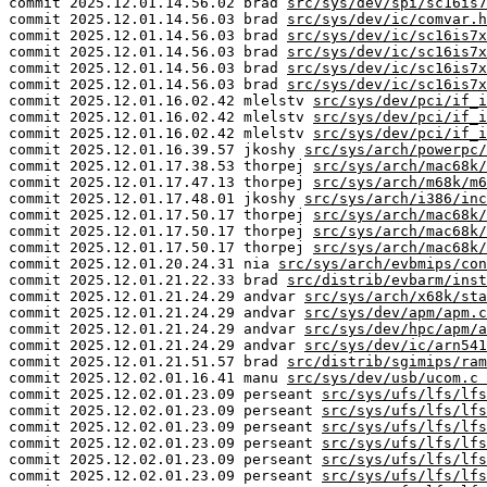
commit 2025.12.01.14.56.02 brad
src/sys/dev/spi/sc16is7
commit 2025.12.01.14.56.03 brad
src/sys/dev/ic/comvar.h
commit 2025.12.01.14.56.03 brad
src/sys/dev/ic/sc16is7x
commit 2025.12.01.14.56.03 brad
src/sys/dev/ic/sc16is7x
commit 2025.12.01.14.56.03 brad
src/sys/dev/ic/sc16is7x
commit 2025.12.01.14.56.03 brad
src/sys/dev/ic/sc16is7x
commit 2025.12.01.16.02.42 mlelstv
src/sys/dev/pci/if_i
commit 2025.12.01.16.02.42 mlelstv
src/sys/dev/pci/if_i
commit 2025.12.01.16.02.42 mlelstv
src/sys/dev/pci/if_i
commit 2025.12.01.16.39.57 jkoshy
src/sys/arch/powerpc/
commit 2025.12.01.17.38.53 thorpej
src/sys/arch/mac68k/
commit 2025.12.01.17.47.13 thorpej
src/sys/arch/m68k/m6
commit 2025.12.01.17.48.01 jkoshy
src/sys/arch/i386/inc
commit 2025.12.01.17.50.17 thorpej
src/sys/arch/mac68k/
commit 2025.12.01.17.50.17 thorpej
src/sys/arch/mac68k/
commit 2025.12.01.17.50.17 thorpej
src/sys/arch/mac68k/
commit 2025.12.01.20.24.31 nia
src/sys/arch/evbmips/con
commit 2025.12.01.21.22.33 brad
src/distrib/evbarm/inst
commit 2025.12.01.21.24.29 andvar
src/sys/arch/x68k/sta
commit 2025.12.01.21.24.29 andvar
src/sys/dev/apm/apm.c
commit 2025.12.01.21.24.29 andvar
src/sys/dev/hpc/apm/a
commit 2025.12.01.21.24.29 andvar
src/sys/dev/ic/arn541
commit 2025.12.01.21.51.57 brad
src/distrib/sgimips/ram
commit 2025.12.02.01.16.41 manu
src/sys/dev/usb/ucom.c 
commit 2025.12.02.01.23.09 perseant
src/sys/ufs/lfs/lfs
commit 2025.12.02.01.23.09 perseant
src/sys/ufs/lfs/lfs
commit 2025.12.02.01.23.09 perseant
src/sys/ufs/lfs/lfs
commit 2025.12.02.01.23.09 perseant
src/sys/ufs/lfs/lfs
commit 2025.12.02.01.23.09 perseant
src/sys/ufs/lfs/lfs
commit 2025.12.02.01.23.09 perseant
src/sys/ufs/lfs/lfs