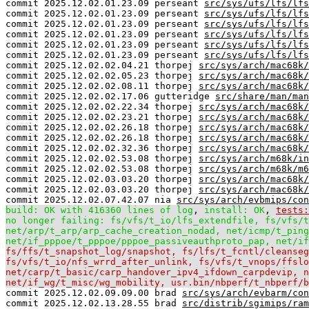
commit 2025.12.02.01.23.09 perseant
src/sys/ufs/lfs/lfs
commit 2025.12.02.01.23.09 perseant
src/sys/ufs/lfs/lfs
commit 2025.12.02.01.23.09 perseant
src/sys/ufs/lfs/lfs
commit 2025.12.02.01.23.09 perseant
src/sys/ufs/lfs/lfs
commit 2025.12.02.01.23.09 perseant
src/sys/ufs/lfs/lfs
commit 2025.12.02.01.23.09 perseant
src/sys/ufs/lfs/lfs
commit 2025.12.02.02.04.21 thorpej
src/sys/arch/mac68k/
commit 2025.12.02.02.05.23 thorpej
src/sys/arch/mac68k/
commit 2025.12.02.02.08.11 thorpej
src/sys/arch/mac68k/
commit 2025.12.02.02.17.06 gutteridge
src/share/man/man
commit 2025.12.02.02.22.34 thorpej
src/sys/arch/mac68k/
commit 2025.12.02.02.23.21 thorpej
src/sys/arch/mac68k/
commit 2025.12.02.02.26.18 thorpej
src/sys/arch/mac68k/
commit 2025.12.02.02.26.18 thorpej
src/sys/arch/mac68k/
commit 2025.12.02.02.32.36 thorpej
src/sys/arch/mac68k/
commit 2025.12.02.02.53.08 thorpej
src/sys/arch/m68k/in
commit 2025.12.02.02.53.08 thorpej
src/sys/arch/m68k/m6
commit 2025.12.02.03.03.20 thorpej
src/sys/arch/mac68k/
commit 2025.12.02.03.03.20 thorpej
src/sys/arch/mac68k/
commit 2025.12.02.07.42.07 nia
src/sys/arch/evbmips/con
build: OK with 416360 lines of log
,
install: OK
,
tests:
no longer failing: fs/vfs/t_io/lfs_extendfile, fs/vfs/t
net/arp/t_arp/arp_cache_creation_nodad, net/icmp/t_ping
net/if_pppoe/t_pppoe/pppoe_passiveauthproto_pap, net/if
fs/ffs/t_snapshot_log/snapshot, fs/lfs/t_fcntl/cleanseg
fs/vfs/t_io/nfs_wrrd_after_unlink, fs/vfs/t_vnops/ffslo
net/carp/t_basic/carp_handover_ipv4_ifdown_carpdevip, n
net/if_wg/t_misc/wg_mobility, usr.bin/nbperf/t_nbperf/b
commit 2025.12.02.09.09.00 brad
src/sys/arch/evbarm/con
commit 2025.12.02.13.28.55 brad
src/distrib/sgimips/ram