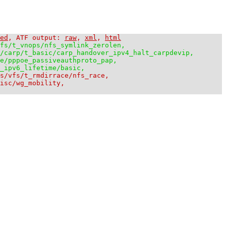
ed
, ATF output:
raw
,
xml
,
html
fs/t_vnops/nfs_symlink_zerolen,
/carp/t_basic/carp_handover_ipv4_halt_carpdevip,
e/pppoe_passiveauthproto_pap,
_ipv6_lifetime/basic,
fs/vfs/t_rmdirrace/nfs_race,
isc/wg_mobility,