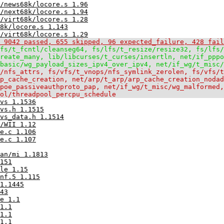
/news68k/locore.s 1.96
/next68k/locore.s 1.94
/virt68k/locore.s 1.28
8k/locore.s 1.143
/virt68k/locore.s 1.29
 9042 passed, 655 skipped, 96 expected_failure, 428 fail
fs/t_fcntl/cleanseg64, fs/lfs/t_resize/resize32, fs/lfs/
reate_many, lib/libcurses/t_curses/insertln, net/if_pppo
basic/wg_payload_sizes_ipv4_over_ipv4, net/if_wg/t_misc/
/nfs_attrs, fs/vfs/t_vnops/nfs_symlink_zerolen, fs/vfs/t
p_cache_creation, net/arp/t_arp/arp_cache_creation_nodad
poe_passiveauthproto_pap, net/if_wg/t_misc/wg_malformed,
ol/threadpool_percpu_schedule
vs 1.1536
vs.h 1.1515
vs_data.h 1.1514
/WII 1.12
e.c 1.106
e.c 1.107
an/mi 1.1813
151
le 1.15
nf.5 1.115
1.1445
43
e 1.1
1.1
1.1
1.1