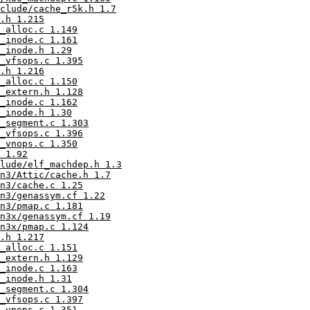
clude/cache_r5k.h 1.7
.h 1.215
_alloc.c 1.149
_inode.c 1.161
_inode.h 1.29
_vfsops.c 1.395
.h 1.216
_alloc.c 1.150
_extern.h 1.128
_inode.c 1.162
_inode.h 1.30
_segment.c 1.303
_vfsops.c 1.396
_vnops.c 1.350
 1.92
lude/elf_machdep.h 1.3
n3/Attic/cache.h 1.7
n3/cache.c 1.25
n3/genassym.cf 1.22
n3/pmap.c 1.181
n3x/genassym.cf 1.19
n3x/pmap.c 1.124
.h 1.217
_alloc.c 1.151
_extern.h 1.129
_inode.c 1.163
_inode.h 1.31
_segment.c 1.304
_vfsops.c 1.397
_vnops.c 1.351