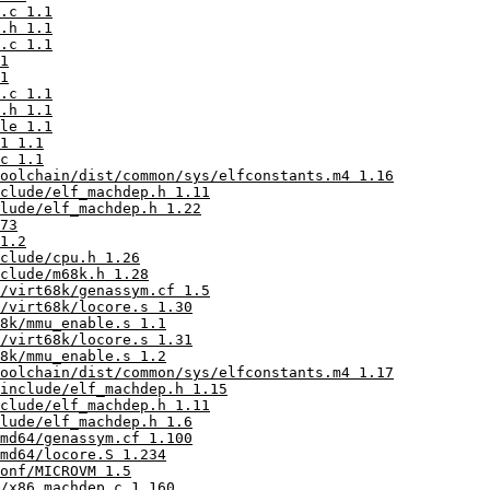
.c 1.1
.h 1.1
.c 1.1
1
1
.c 1.1
.h 1.1
le 1.1
1 1.1
c 1.1
oolchain/dist/common/sys/elfconstants.m4 1.16
clude/elf_machdep.h 1.11
lude/elf_machdep.h 1.22
73
1.2
clude/cpu.h 1.26
clude/m68k.h 1.28
/virt68k/genassym.cf 1.5
/virt68k/locore.s 1.30
8k/mmu_enable.s 1.1
/virt68k/locore.s 1.31
8k/mmu_enable.s 1.2
oolchain/dist/common/sys/elfconstants.m4 1.17
include/elf_machdep.h 1.15
clude/elf_machdep.h 1.11
lude/elf_machdep.h 1.6
md64/genassym.cf 1.100
md64/locore.S 1.234
onf/MICROVM 1.5
/x86_machdep.c 1.160