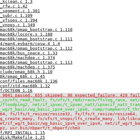
_kclean.c 1.3
_rfw.c 1.42
_segment.c 1.301
_subr.c 1.109
_vfsops.c 1.394
_vnops.c 1.349
mac68k/pmap_bootstrap.c 1.110
mac68k/locore.s 1.188
mac68k/pmap_bootstrap.c 1.111
4/man4.evbarm/cpsw.4 1.4
mac68k/pmap_bootstrap.c 1.112
mac68k/bus_space.c 1.33
mac68k/machdep.c 1.374
mac68k/pmap_bootstrap.c 1.113
mac68k/machdep.c 1.375
clude/pmap_68k.h 1.10
8k/pmap_68k.c 1.45
conf/files.mac68k 1.136
conf/std.mac68k 1.32
f/OCTEON 1.16
 9041 passed, 655 skipped, 96 expected_failure, 429 fail
_io/nfs_read_fault, fs/vfs/t_rmdirrace/ffslog_race, net/
/floodping2, net/if_ipsec/t_ipsec_natt/ipsecif_natt_tran
_wg/t_basic/wg_basic_ipv4_over_ipv6, rump/rumpkern/t_thr
64, fs/lfs/t_resize/resize32, fs/lfs/t_resize/resize64,
g_create_many, fs/vfs/t_vnops/lfs_create_many, lib/libcu
et/if_wg/t_basic/wg_basic_ipv4_over_ipv4, net/if_wg/t_b
pz, usr.bin/nbperf/t_nbperf/chm3
f/RPI_INSTALL 1.15
disk/Makefile 1.25