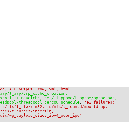
ed
, ATF output:
raw
,
xml
,
html
arp/t_arp/arp_cache_creation,
sport_rijndaelcbc, net/if_pppoe/t_pppoe/pppoe_pap,
eadpool/threadpool_percpu_schedule
,
new failures:
 fs/lfs/t_rfw/rfw32, fs/nfs/t_mountd/mountdhup,
rses/t_curses/insertln,
asic/wg_payload_sizes_ipv4_over_ipv4,