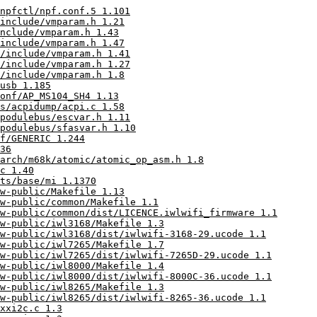
npfctl/npf.conf.5 1.101
include/vmparam.h 1.21
nclude/vmparam.h 1.43
include/vmparam.h 1.47
/include/vmparam.h 1.41
/include/vmparam.h 1.27
/include/vmparam.h 1.8
usb 1.185
onf/AP_MS104_SH4 1.13
s/acpidump/acpi.c 1.58
podulebus/escvar.h 1.11
podulebus/sfasvar.h 1.10
f/GENERIC 1.244
36
arch/m68k/atomic/atomic_op_asm.h 1.8
c 1.40
ts/base/mi 1.1370
w-public/Makefile 1.13
w-public/common/Makefile 1.1
w-public/common/dist/LICENCE.iwlwifi_firmware 1.1
w-public/iwl3168/Makefile 1.3
w-public/iwl3168/dist/iwlwifi-3168-29.ucode 1.1
w-public/iwl7265/Makefile 1.7
w-public/iwl7265/dist/iwlwifi-7265D-29.ucode 1.1
w-public/iwl8000/Makefile 1.4
w-public/iwl8000/dist/iwlwifi-8000C-36.ucode 1.1
w-public/iwl8265/Makefile 1.3
w-public/iwl8265/dist/iwlwifi-8265-36.ucode 1.1
xxi2c.c 1.3